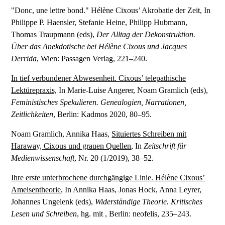
"Donc, une lettre bond." Hélène Cixous’ Akrobatie der Zeit, In
Philippe P. Haensler, Stefanie Heine, Philipp Hubmann,
Thomas Traupmann (eds),
Der Alltag der Dekonstruktion.
Über das Anekdotische bei Hélène Cixous und Jacques
Derrida
, Wien: Passagen Verlag, 221–240.
In tief verbundener Abwesenheit. Cixous’ telepathische
Lektürepraxis,
In Marie-Luise Angerer, Noam Gramlich (eds),
Feministisches Spekulieren. Genealogien, Narrationen,
Zeitlichkeiten
, Berlin: Kadmos 2020, 80–95.
Noam Gramlich, Annika Haas,
Situiertes Schreiben mit
Haraway, Cixous und grauen Quellen
, In
Zeitschrift für
Medienwissenschaft
, Nr. 20 (1/2019), 38–52.
Ihre erste unterbrochene durchgängige Linie. Hélène Cixous’
Ameisentheorie
, In Annika Haas, Jonas Hock, Anna Leyrer,
Johannes Ungelenk (eds),
Widerständige Theorie. Kritisches
Lesen und Schreiben
, hg. mit , Berlin: neofelis, 235–243.