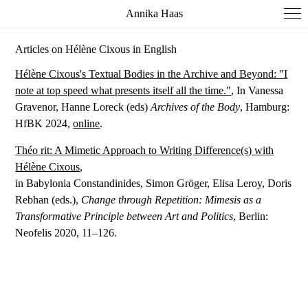
Annika Haas
Articles on Hélène Cixous in English
Hélène Cixous's Textual Bodies in the Archive and Beyond: "I
note at top speed what presents itself all the time."
, In Vanessa
Gravenor, Hanne Loreck (eds)
Archives of the Body
, Hamburg:
HfBK 2024,
online
.
Théo rit: A Mimetic Approach to Writing Difference(s) with
Hélène Cixous
,
in Babylonia Constandinides, Simon Gröger, Elisa Leroy, Doris
Rebhan (eds.),
Change through Repetition: Mimesis as a
Transformative Principle between Art and Politics
, Berlin:
Neofelis 2020, 11–126.